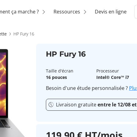
ent ça marche ?
Ressources
Devis en ligne
ette
HP Fury 16
HP Fury 16
Taille d'écran
Processeur
16 pouces
Intel® Core™ i7
Besoin d'une étude personnalisée ?
Plu
Livraison gratuite
entre le 12/08 et
119,90 € HT/mois