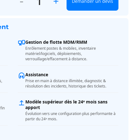
+
Demander un devis
ent
Gestion de flotte MDM/RMM
Enrôlement postes & mobiles, inventaire
matériel/logiciels, déploiements,
verrouillage/effacement à distance.
Assistance
s,
Prise en main à distance illimitée, diagnostic &
résolution des incidents, historique des tickets.
Modèle supérieur dès le 24ᵉ mois sans
apport
fin
Évolution vers une configuration plus performante à
partir du 24ᵉ mois.