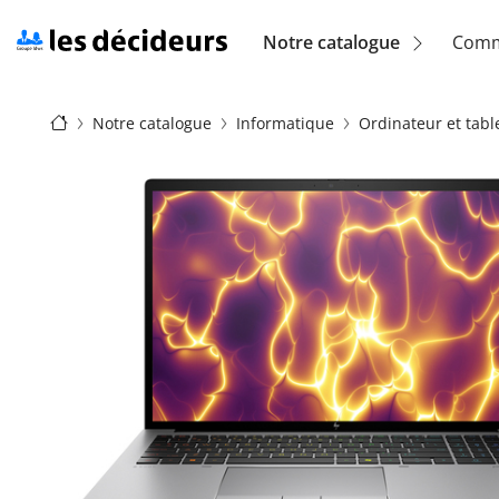
Aller
au
Navigation
Notre catalogue
Comm
contenu
principal
principale
Fil
(location)
Notre catalogue
Informatique
Ordinateur et tabl
d'Ariane