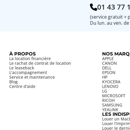
01 43 77 
(service gratuit + 
Du lun. au ven. de
À PROPOS
NOS MARQ
La location financière
APPLE
Le rachat de contrat de location
CANON
Le leaseback
DELL
L'accompagnement
EPSON
Service et maintenance
HP
Blog
KYOCERA
Centre d'aide
LENOVO
LG
MICROSOFT
RICOH
SAMSUNG
YEALINK
LES INDIS
Louer un Mac
Louer l'impri
Louer le dern