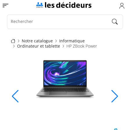
Aller
Toggle navigation
au
contenu
principal
Rechercher
Fil
Notre catalogue
Informatique
Ordinateur et tablette
HP ZBook Power
d'Ariane