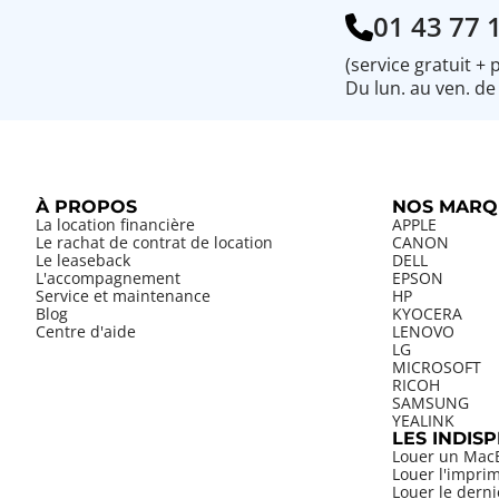
01 43 77 
(service gratuit + 
Du lun. au ven. de
À PROPOS
NOS MARQ
La location financière
APPLE
Le rachat de contrat de location
CANON
Le leaseback
DELL
L'accompagnement
EPSON
Service et maintenance
HP
Blog
KYOCERA
Centre d'aide
LENOVO
LG
MICROSOFT
RICOH
SAMSUNG
YEALINK
LES INDIS
Louer un Mac
Louer l'impri
Louer le dern