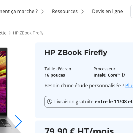
ent ça marche ?
Ressources
Devis en ligne
ette
HP ZBook Firefly
HP ZBook Firefly
Taille d'écran
Processeur
16 pouces
Intel® Core™ i7
Besoin d'une étude personnalisée ?
Plu
Livraison gratuite
entre le 11/08 et
79,90 € HT/mois