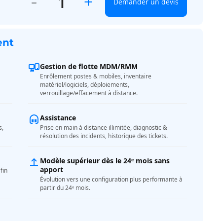
+
Demander un devis
ent
Gestion de flotte MDM/RMM
Enrôlement postes & mobiles, inventaire
matériel/logiciels, déploiements,
verrouillage/effacement à distance.
Assistance
s,
Prise en main à distance illimitée, diagnostic &
résolution des incidents, historique des tickets.
Modèle supérieur dès le 24ᵉ mois sans
apport
fin
Évolution vers une configuration plus performante à
partir du 24ᵉ mois.