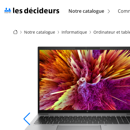
Aller
au
Navigation
Notre catalogue
Comm
contenu
principal
principale
Fil
(location)
Notre catalogue
Informatique
Ordinateur et tabl
d'Ariane