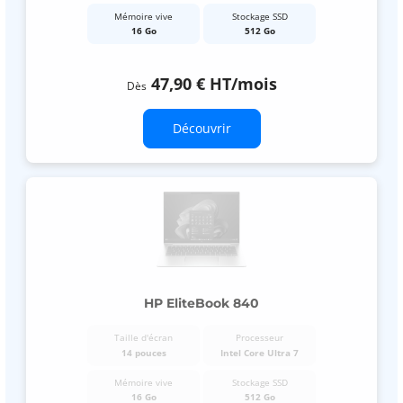
Mémoire vive
Stockage SSD
16 Go
512 Go
47,90 €
HT
/mois
Dès
Découvrir
HP EliteBook 840
Taille d'écran
Processeur
14 pouces
Intel Core Ultra 7
Mémoire vive
Stockage SSD
16 Go
512 Go