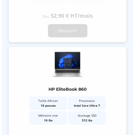
52,90 €
HT
/mois
Dès
Découvrir
HP EliteBook 860
Taille d'écran
Processeur
16 pouces
Intel Core Ultra 7
Mémoire vive
Stockage SSD
16 Go
512 Go