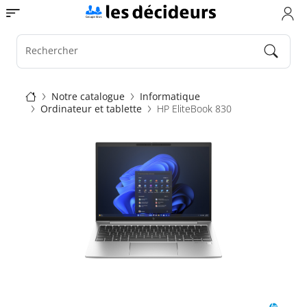
Aller
Toggle navigation
au
contenu
principal
Rechercher
Fil
Notre catalogue
Informatique
Ordinateur et tablette
HP EliteBook 830
d'Ariane