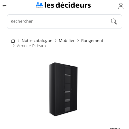
Aller
Toggle navigation
au
contenu
principal
Rechercher
Fil
Notre catalogue
Mobilier
Rangement
Armoire Rideaux
d'Ariane