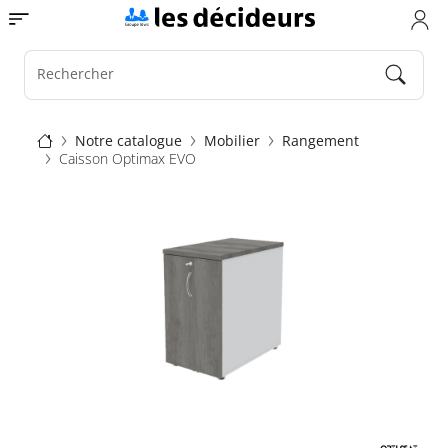
Aller
Toggle navigation
au
contenu
principal
Rechercher
Fil
Notre catalogue
Mobilier
Rangement
Caisson Optimax EVO
d'Ariane