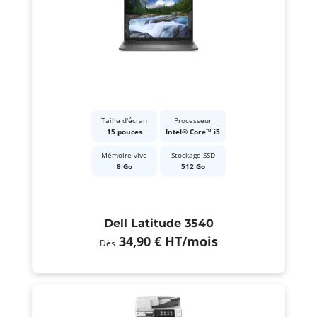
Taille d'écran
Processeur
15 pouces
Intel® Core™ i5
Mémoire vive
Stockage SSD
8 Go
512 Go
Dell Latitude 3540
34,90 €
HT
/mois
Dès