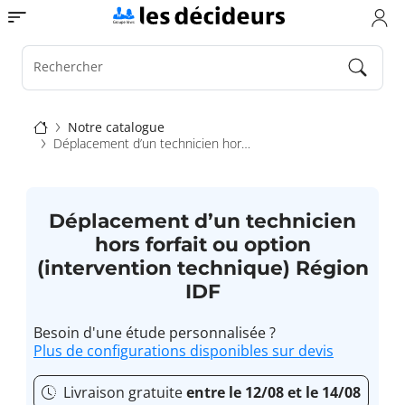
Aller
Toggle navigation
au
contenu
principal
Rechercher
Fil
Notre catalogue
Déplacement d’un technicien hors forfait ou option (intervention technique) Région IDF
d'Ariane
Déplacement d’un technicien
hors forfait ou option
(intervention technique) Région
IDF
Besoin d'une étude personnalisée ?
Plus de configurations disponibles sur devis
Livraison gratuite
entre le 12/08 et le 14/08