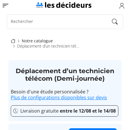
Aller
Toggle navigation
au
contenu
principal
Rechercher
Fil
Notre catalogue
Déplacement d’un technicien télécom (Demi-journée)
d'Ariane
Déplacement d’un technicien
télécom (Demi-journée)
Besoin d'une étude personnalisée ?
Plus de configurations disponibles sur devis
Livraison gratuite
entre le 12/08 et le 14/08