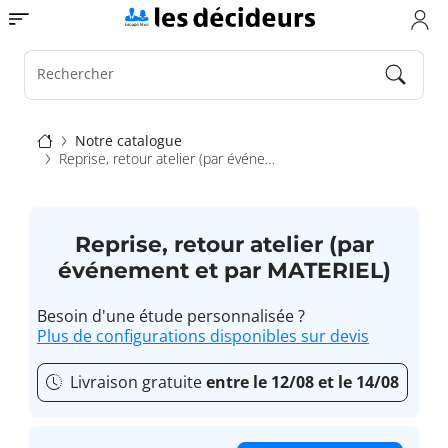
Aller
Toggle navigation
au
contenu
principal
Rechercher
Fil
Notre catalogue
Reprise, retour atelier (par événement et par MATERIEL)
d'Ariane
Reprise, retour atelier (par
événement et par MATERIEL)
Besoin d'une étude personnalisée ?
Plus de configurations disponibles sur devis
Livraison gratuite
entre le 12/08 et le 14/08