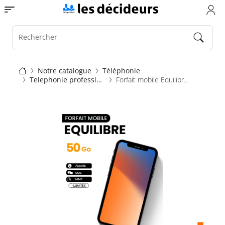
Aller
Toggle navigation
au
contenu
principal
Rechercher
Fil
Notre catalogue
Téléphonie
Telephonie professionnelle
Forfait mobile Equilibre 50Go
d'Ariane