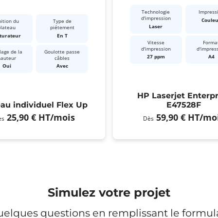
Technologie
Impress
d'impression
Coule
nition du
Type de
Laser
plateau
piétement
turateur
En T
Vitesse
Forma
d'impression
d'impres
lage de la
Goulotte passe
27 ppm
A4
hauteur
câbles
Oui
Avec
HP Laserjet Enterpr
au individuel Flex Up
E47528F
25,90 €
HT
/mois
59,90 €
HT
/mo
ès
Dès
Simulez votre projet
elques questions en remplissant le formula