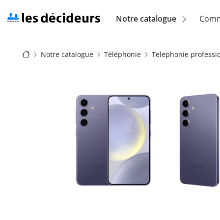
Aller
au
Navigation
Notre catalogue
Comm
contenu
principal
principale
Fil
(location)
Notre catalogue
Téléphonie
Telephonie professi
d'Ariane