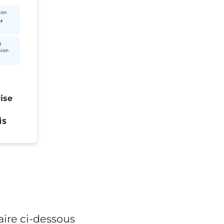
ion
ur
t
sion
ise
is
ire ci-dessous