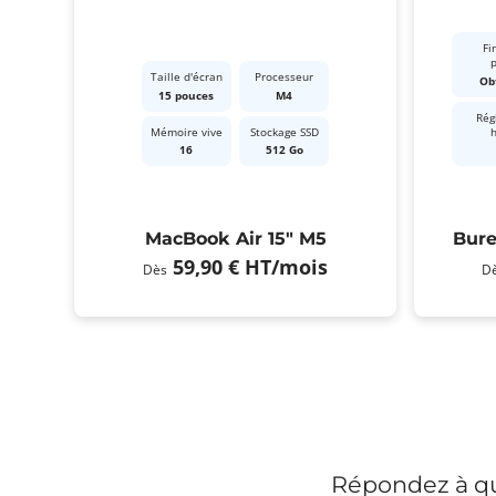
Fi
Taille d'écran
Processeur
Ob
15 pouces
M4
Rég
Mémoire vive
Stockage SSD
16
512 Go
MacBook Air 15" M5
Bure
59,90 €
HT
/mois
Dès
D
Répondez à qu