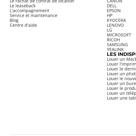
Le rachat de contrat de location
CANON
Le leaseback
DELL
L'accompagnement
EPSON
Service et maintenance
HP
Blog
KYOCERA
Centre d'aide
LENOVO
LG
MICROSOFT
RICOH
SAMSUNG
YEALINK
LES INDIS
Louer un Mac
Louer l'impri
Louer le dern
Louer un phot
Louer le nouv
Louer un bure
Louer le prod
Louer un télép
Louer une tab