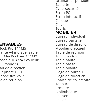
Ordinateur portable
Tablette
Cybersécurité
Écran PC
Écran interactif
Casque
Clavier
Souris
MOBILIER
Bureau individuel
Bureau partagé
PENSABLES
Bureau de direction
Book Pro 14" M5
Mobilier d'accueil
mante A4 indispensable
Table de réunion
ier MacBook Air 15" M3
Table modulaire
ocopieur A4/A3 couleur
Table haute
el iPhone 16
Table basse
au de direction
Table pliante
uit phare DELL
Siège de bureau
hone fixe VoIP
Siège de direction
le de réunion
Chaise de collectivité
Tabouret
Armoire
Bibliothèque
Caisson
Casier