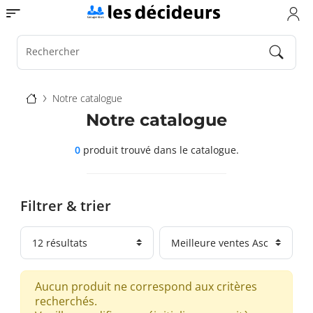
Aller
Toggle navigation
au
contenu
principal
Rechercher
Fil
Notre catalogue
d'Ariane
Notre catalogue
0
produit trouvé
dans le catalogue.
Filtrer & trier
Aucun produit ne correspond aux critères
recherchés.