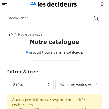
Aller
Toggle navigation
au
contenu
principal
Rechercher
Fil
Notre catalogue
d'Ariane
Notre catalogue
0
produit trouvé
dans le catalogue.
Filtrer & trier
Aucun produit ne correspond aux critères
recherchés.