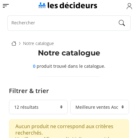
Aller
Toggle navigation
au
contenu
principal
Rechercher
Fil
Notre catalogue
d'Ariane
Notre catalogue
0
produit trouvé
dans le catalogue.
Filtrer & trier
Aucun produit ne correspond aux critères
recherchés.