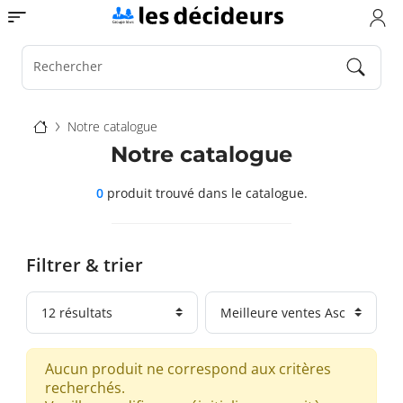
Aller
Toggle navigation
au
contenu
principal
Rechercher
Fil
Notre catalogue
d'Ariane
Notre catalogue
0
produit trouvé
dans le catalogue.
Filtrer & trier
Aucun produit ne correspond aux critères
recherchés.