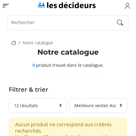
Aller
Toggle navigation
au
contenu
principal
Rechercher
Fil
Notre catalogue
d'Ariane
Notre catalogue
0
produit trouvé
dans le catalogue.
Filtrer & trier
Aucun produit ne correspond aux critères
recherchés.