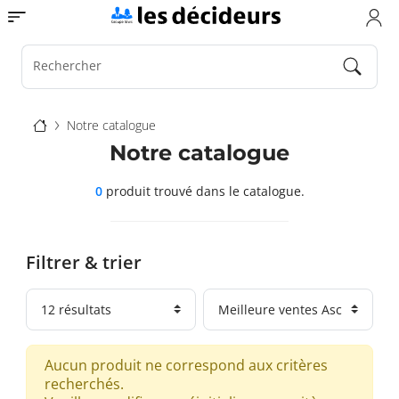
Aller
Toggle navigation
au
contenu
principal
Rechercher
Fil
Notre catalogue
d'Ariane
Notre catalogue
0
produit trouvé
dans le catalogue.
Filtrer & trier
Aucun produit ne correspond aux critères
recherchés.