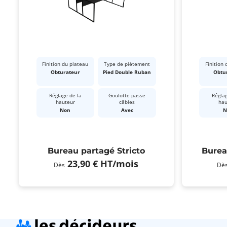
Finition du plateau
Type de piétement
Finition 
Obturateur
Pied Double Ruban
Obtu
Réglage de la
Goulotte passe
Réglag
hauteur
câbles
hau
Non
Avec
N
Bureau partagé Stricto
Burea
23,90 €
HT
/mois
Dès
Dè