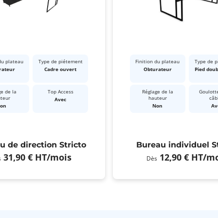
du plateau
Type de piétement
Finition du plateau
Type de 
rateur
Cadre ouvert
Obturateur
Pied dou
e de la
Top Access
Réglage de la
Goulott
teur
hauteur
câb
Avec
on
Non
Av
u de direction Stricto
Bureau individuel St
31,90 €
HT
/mois
12,90 €
HT
/mo
s
Dès