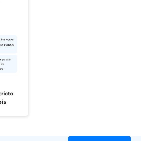
piétement
ble ruban
e passe
les
ec
ricto
is