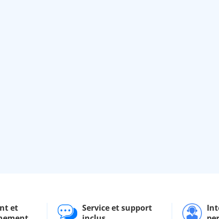
nt et
Service et support
Int
nement
inclus
pe