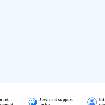
nt et
Service et support
Int
nement
inclus
pe