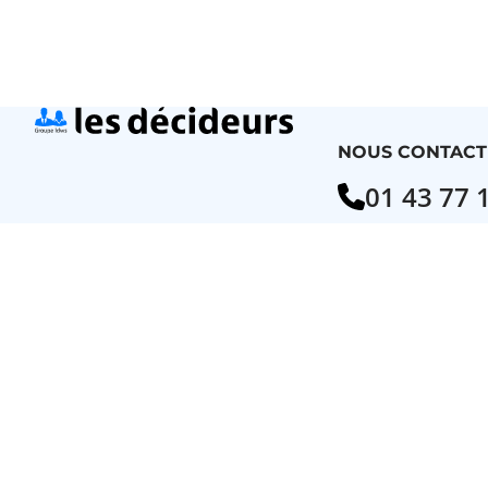
NOUS CONTACT
01 43 77 
(service gratuit + 
Du lun. au ven. de
À PROPOS
NOS MARQ
La location financière
APPLE
Le rachat de contrat de location
CANON
Le leaseback
DELL
L'accompagnement
EPSON
Service et maintenance
HP
Blog
KYOCERA