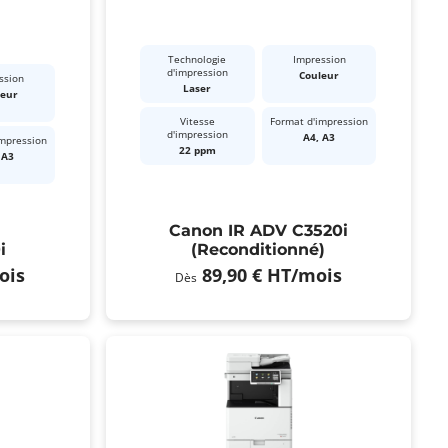
Technologie
Impression
d'impression
Couleur
ssion
Laser
leur
Vitesse
Format d'impression
d'impression
A4, A3
impression
22 ppm
 A3
Canon IR ADV C3520i
i
(Reconditionné)
ois
89,90 €
HT
/mois
Dès