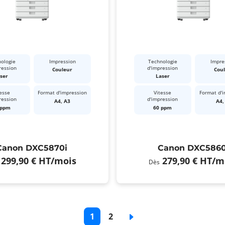
ologie
Impression
Technologie
Impre
ression
d'impression
Couleur
Cou
ser
Laser
esse
Format d'impression
Vitesse
Format d'
ression
d'impression
A4, A3
A4,
 ppm
60 ppm
Canon DXC5870i
Canon DXC5860
299,90 €
HT
/mois
279,90 €
HT
/m
Dès
Page
1
Page
2
Page