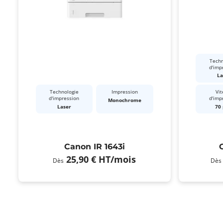
Techn
d'imp
La
Technologie
Impression
Vit
d'impression
d'imp
Monochrome
Laser
70
Canon IR 1643i
25,90 €
HT
/mois
Dès
Dès
Pagination