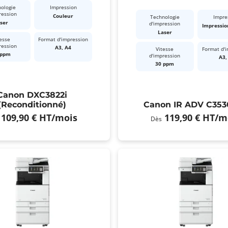
ologie
Impression
ression
Couleur
Technologie
Impre
ser
d'impression
Impressio
Laser
esse
Format d'impression
ression
A3, A4
Vitesse
Format d'
 ppm
d'impression
A3,
30 ppm
Canon DXC3822i
(Reconditionné)
Canon IR ADV C353
109,90 €
HT
/mois
119,90 €
HT
/m
Dès