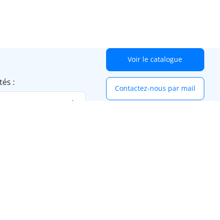
Voir le catalogue
tés :
Contactez-nous par mail
IMPRESSION
Imprimante A4
Photocopieur A4
Photocopieur A4/A3
Imprimante grand format
Location Photocopieur Professionnel
Scanner de production