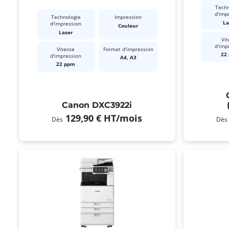
Techn
d'imp
Technologie
Impression
La
d'impression
Couleur
Laser
Vit
d'imp
Vitesse
Format d'impression
22
d'impression
A4, A3
22 ppm
Canon DXC3922i
129,90 €
HT
/mois
Dès
Dès