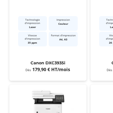
Technologie
Impression
Techn
d'impression
d'imp
Couleur
Laser
La
Vitesse
Format d'impression
Vit
d'impression
d'imp
A4, A3
35 ppm
26
Canon DXC3935i
179,90 €
HT
/mois
Dès
Dès