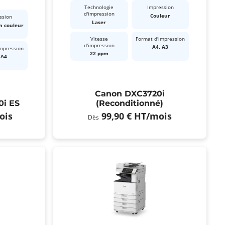
Technologie
Impression
d'impression
Couleur
ssion
Laser
n couleur
Vitesse
Format d'impression
d'impression
A4, A3
impression
22 ppm
 A4
Canon DXC3720i
0i ES
(Reconditionné)
ois
99,90 €
HT
/mois
Dès