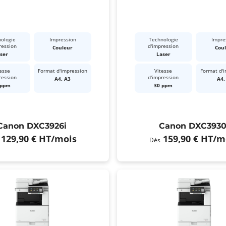
ologie
Impression
Technologie
Impre
ression
d'impression
Couleur
Cou
ser
Laser
esse
Format d'impression
Vitesse
Format d'
ression
d'impression
A4, A3
A4,
 ppm
30 ppm
Canon DXC3926i
Canon DXC3930
129,90 €
HT
/mois
159,90 €
HT
/m
Dès