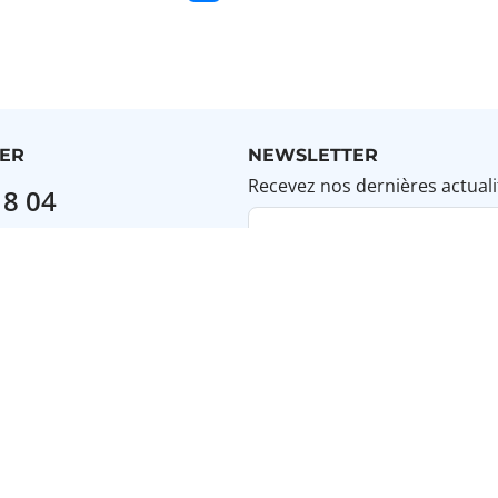
courante
de
suivante
base
ER
NEWSLETTER
Recevez nos dernières actuali
18 04
prix d'un appel)
Adresse e-mail
 9h à 18h
UES
INFORMATIQUE
Ordinateur de bureau
Ordinateur portable
Tablette
Cybersécurité
Écran PC
Écran interactif