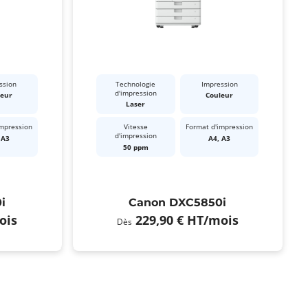
ssion
Technologie
Impression
d'impression
leur
Couleur
Laser
impression
Vitesse
Format d'impression
d'impression
 A3
A4, A3
50 ppm
i
Canon DXC5850i
ois
229,90 €
HT
/mois
Dès