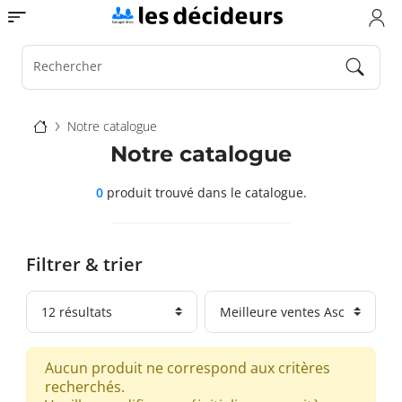
Aller
Toggle navigation
au
contenu
principal
Rechercher
Fil
Notre catalogue
d'Ariane
Notre catalogue
0
produit trouvé
dans le catalogue.
Filtrer & trier
Aucun produit ne correspond aux critères
recherchés.