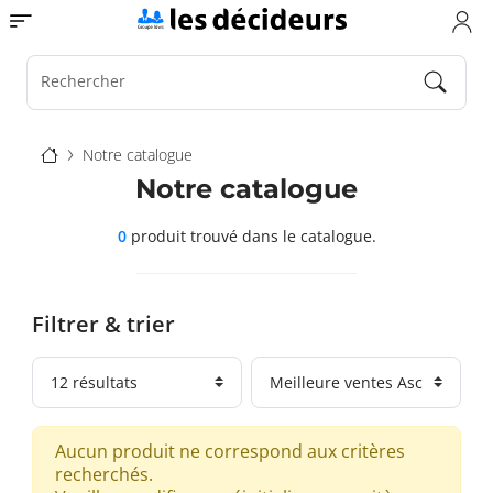
Aller
Toggle navigation
au
contenu
principal
Rechercher
Fil
Notre catalogue
d'Ariane
Notre catalogue
0
produit trouvé
dans le catalogue.
Filtrer & trier
Aucun produit ne correspond aux critères
recherchés.