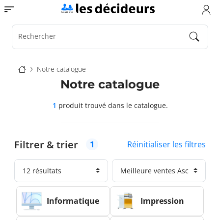
Aller
Toggle navigation
au
contenu
principal
Rechercher
Fil
Notre catalogue
d'Ariane
Notre catalogue
1
produit trouvé
dans le catalogue.
Filtrer & trier
Réinitialiser les filtres
1
Informatique
Impression