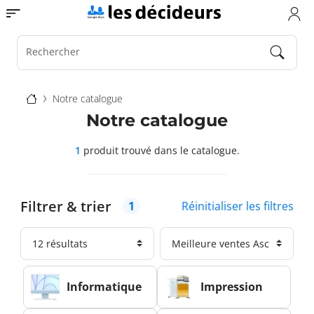
Aller
Toggle navigation
au
contenu
principal
Rechercher
Fil
Notre catalogue
d'Ariane
Notre catalogue
1
produit trouvé
dans le catalogue.
Filtrer & trier
Réinitialiser les filtres
1
Informatique
Impression