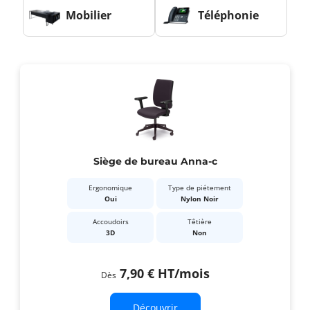
Mobilier
Téléphonie
Siège de bureau Anna-c
Ergonomique
Type de piétement
Oui
Nylon Noir
Accoudoirs
Têtière
3D
Non
7,90 €
HT
/mois
Dès
Découvrir