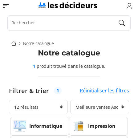
Aller
Toggle navigation
au
contenu
principal
Rechercher
Fil
Notre catalogue
d'Ariane
Notre catalogue
1
produit trouvé
dans le catalogue.
Filtrer & trier
Réinitialiser les filtres
1
Informatique
Impression