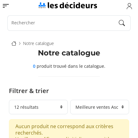
Aller
Toggle navigation
au
contenu
principal
Rechercher
Fil
Notre catalogue
d'Ariane
Notre catalogue
0
produit trouvé
dans le catalogue.
Filtrer & trier
Aucun produit ne correspond aux critères
recherchés.