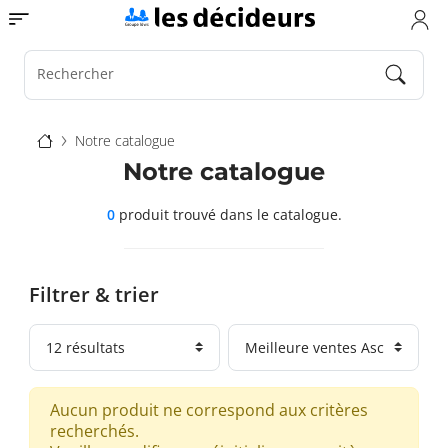
Aller
Toggle navigation
au
contenu
principal
Rechercher
Fil
Notre catalogue
d'Ariane
Notre catalogue
0
produit trouvé
dans le catalogue.
Filtrer & trier
Aucun produit ne correspond aux critères
recherchés.