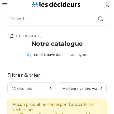
Aller
Toggle navigation
au
contenu
principal
Rechercher
Fil
Notre catalogue
d'Ariane
Notre catalogue
0
produit trouvé
dans le catalogue.
Filtrer & trier
Aucun produit ne correspond aux critères
recherchés.