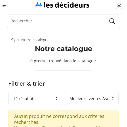
Aller
Toggle navigation
au
contenu
principal
Rechercher
Fil
Notre catalogue
d'Ariane
Notre catalogue
0
produit trouvé
dans le catalogue.
Filtrer & trier
Aucun produit ne correspond aux critères
recherchés.