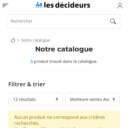
Aller
Toggle navigation
au
contenu
principal
Rechercher
Fil
Notre catalogue
d'Ariane
Notre catalogue
0
produit trouvé
dans le catalogue.
Filtrer & trier
Aucun produit ne correspond aux critères
recherchés.