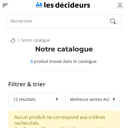
Aller
Toggle navigation
au
contenu
principal
Rechercher
Fil
Notre catalogue
d'Ariane
Notre catalogue
0
produit trouvé
dans le catalogue.
Filtrer & trier
Aucun produit ne correspond aux critères
recherchés.