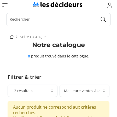
Aller
Toggle navigation
au
contenu
principal
Rechercher
Fil
Notre catalogue
d'Ariane
Notre catalogue
0
produit trouvé
dans le catalogue.
Filtrer & trier
Aucun produit ne correspond aux critères
recherchés.