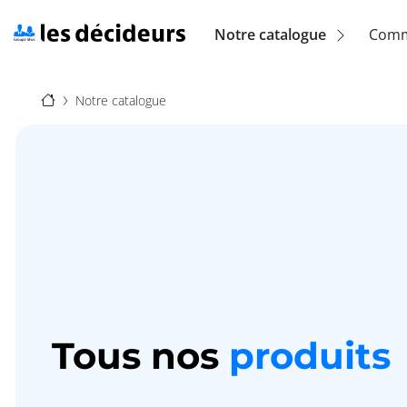
Aller
au
Navigation
Notre catalogue
Comm
contenu
principal
principale
Fil
(location)
Notre catalogue
d'Ariane
Tous nos
produits