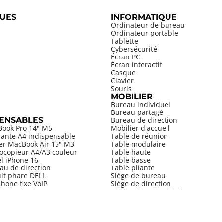
UES
INFORMATIQUE
Ordinateur de bureau
Ordinateur portable
Tablette
Cybersécurité
Écran PC
Écran interactif
Casque
Clavier
Souris
MOBILIER
Bureau individuel
Bureau partagé
PENSABLES
Bureau de direction
Book Pro 14" M5
Mobilier d'accueil
mante A4 indispensable
Table de réunion
ier MacBook Air 15" M3
Table modulaire
ocopieur A4/A3 couleur
Table haute
el iPhone 16
Table basse
au de direction
Table pliante
uit phare DELL
Siège de bureau
hone fixe VoIP
Siège de direction
le de réunion
Chaise de collectivité
Tabouret
Armoire
Bibliothèque