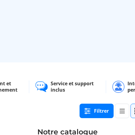
nt et
Service et support
Int
nement
inclus
pe
Filtrer
Notre catalogue