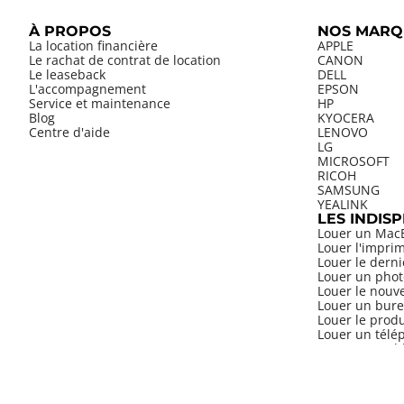
À PROPOS
NOS MARQ
La location financière
APPLE
Le rachat de contrat de location
CANON
Le leaseback
DELL
L'accompagnement
EPSON
Service et maintenance
HP
Blog
KYOCERA
Centre d'aide
LENOVO
LG
MICROSOFT
RICOH
SAMSUNG
YEALINK
LES INDIS
Louer un Mac
Louer l'impri
Louer le dern
Louer un phot
Louer le nouv
Louer un bure
Louer le prod
Louer un télép
Louer une tab