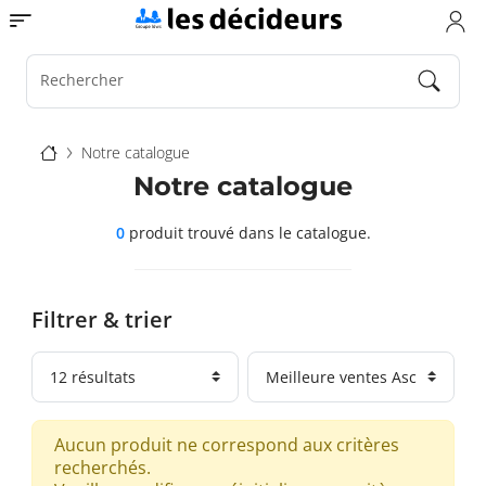
Aller
Toggle navigation
au
contenu
principal
Rechercher
Fil
Notre catalogue
d'Ariane
Notre catalogue
0
produit trouvé
dans le catalogue.
Filtrer & trier
Aucun produit ne correspond aux critères
recherchés.