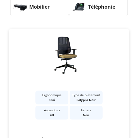
Mobilier
Téléphonie
Ergonomique
Type de piétement
Oui
Polypro Noir
Accoudoirs
Têtière
4D
Non