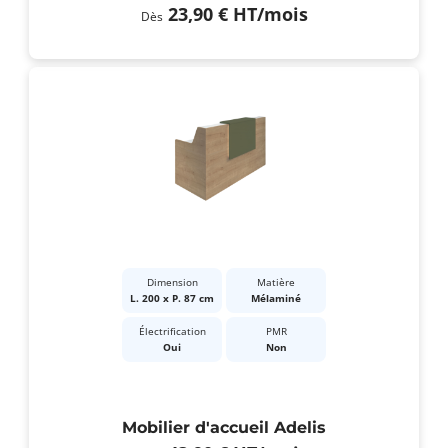
23,90 €
HT
/mois
Dès
Dimension
Matière
L. 200 x P. 87 cm
Mélaminé
Électrification
PMR
Oui
Non
Mobilier d'accueil Adelis