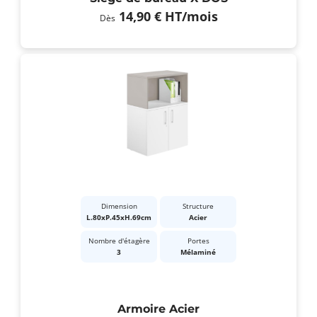
14,90 €
HT
/mois
Dès
Dimension
Structure
L.80xP.45xH.69cm
Acier
Nombre d'étagère
Portes
3
Mélaminé
Armoire Acier