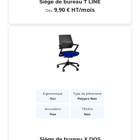
Siège de bureau T LINE
9,90 €
HT
/mois
Dès
Ergonomique
Type de piétement
Oui
Polypro Noir
Accoudoirs
Têtière
Fixe
Non
Siège de bureau X DOS