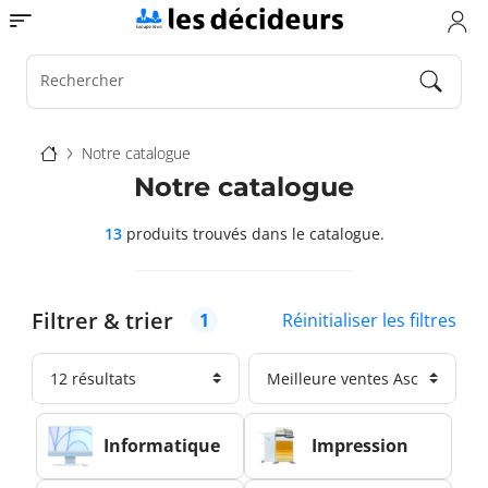
Aller
Toggle navigation
au
contenu
principal
Rechercher
Fil
Notre catalogue
d'Ariane
Notre catalogue
13
produits trouvés
dans le catalogue.
Filtrer & trier
Réinitialiser les filtres
1
Informatique
Impression