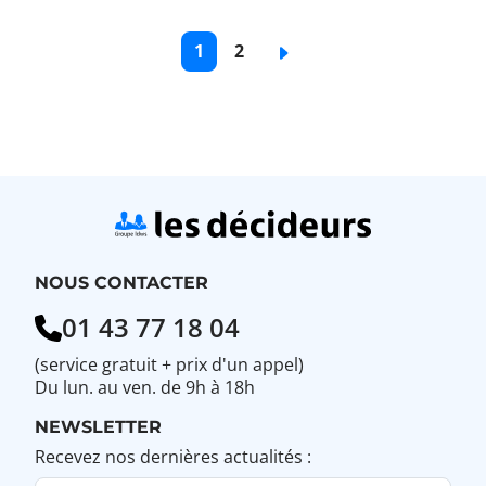
Pagination
Page
1
Page
2
Page
courante
de
suivante
base
NOUS CONTACTER
01 43 77 18 04
(service gratuit + prix d'un appel)
Du lun. au ven. de 9h à 18h
NEWSLETTER
Recevez nos dernières actualités :