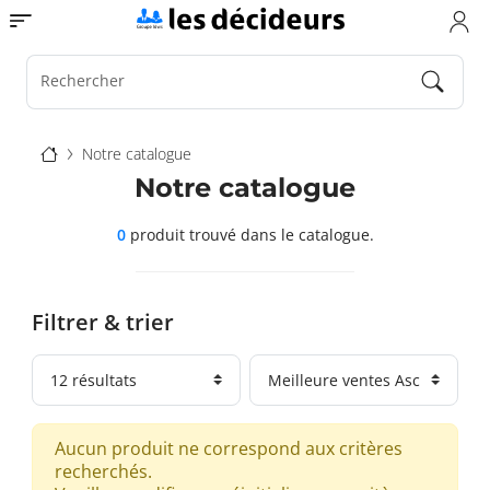
Aller
Toggle navigation
au
contenu
principal
Rechercher
Fil
Notre catalogue
d'Ariane
Notre catalogue
0
produit trouvé
dans le catalogue.
Filtrer & trier
Aucun produit ne correspond aux critères
recherchés.