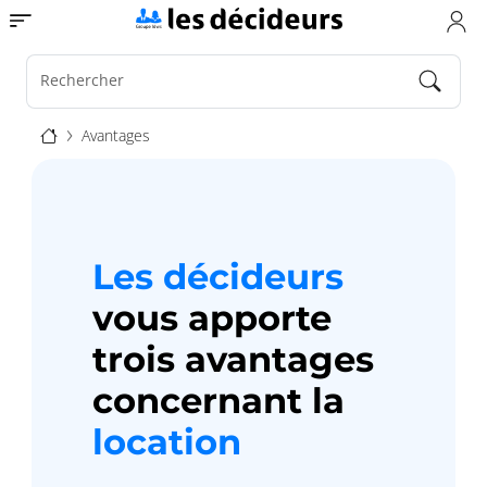
Aller
Toggle navigation
au
contenu
principal
Rechercher
Fil
Avantages
d'Ariane
Les décideurs
vous apporte
trois avantages
concernant la
location