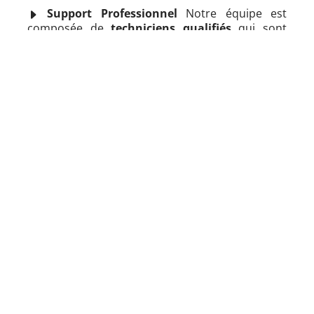
Support Professionnel
Notre équipe est
composée de
techniciens qualifiés
qui sont
experts dans l'identification, la
réparation
et la
remise à neuf de pièces détachées
. Nous
offrons un support complet pour assurer que
vos équipements continuent à fonctionner
efficacement, prolongeant ainsi leur durée de vie
utile.
Nous nous occupons de tout pour que vous
puissiez gagner du temps
tout en conservant
l'efficacité de votre matériel
.
Être contacté par un expert
Pourquoi choisir notre
service de maintenance ?