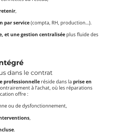
retenir
,
n par service
(compta, RH, production...).
e, et une gestion centralisée
plus fluide des
intégré
s dans le contrat
e professionnelle
réside dans la
prise en
Contrairement à l’achat, où les réparations
cation offre :
nne ou de dysfonctionnement,
interventions
,
ncluse
.