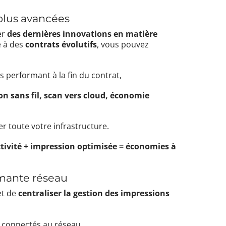
plus avancées
er
des dernières innovations en matière
e à des
contrats évolutifs
, vous pouvez
 performant à la fin du contrat,
on sans fil, scan vers cloud, économie
r toute votre infrastructure.
tivité + impression optimisée = économies à
imante réseau
et de
centraliser la gestion des impressions
 connectés au réseau,