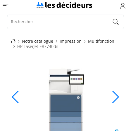
Aller
Toggle navigation
au
contenu
principal
Rechercher
Fil
Notre catalogue
Impression
Multifonction
HP LaserJet E87740dn
d'Ariane