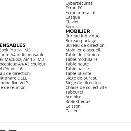
Cybersécurité
Écran PC
Écran interactif
Casque
Clavier
Souris
MOBILIER
Bureau individuel
Bureau partagé
PENSABLES
Bureau de direction
Book Pro 14" M5
Mobilier d'accueil
mante A4 indispensable
Table de réunion
ier MacBook Air 15" M3
Table modulaire
ocopieur A4/A3 couleur
Table haute
el iPhone 16
Table basse
au de direction
Table pliante
uit phare DELL
Siège de bureau
hone fixe VoIP
Siège de direction
le de réunion
Chaise de collectivité
Tabouret
Armoire
Bibliothèque
Caisson
Casier