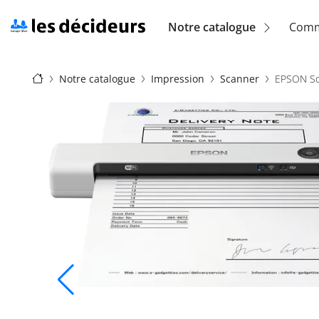
Aller
au
Navigation
Notre catalogue
Comm
contenu
principal
principale
Fil
(location)
Notre catalogue
Impression
Scanner
EPSON Sc
d'Ariane