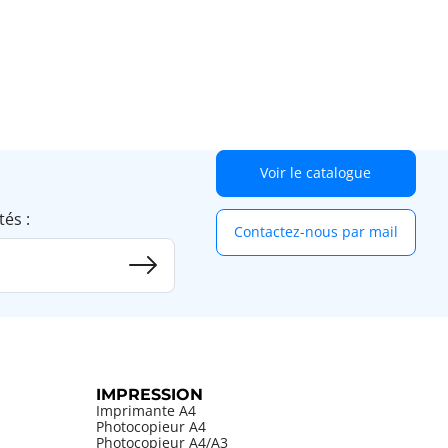
Voir le catalogue
tés :
Contactez-nous par mail
IMPRESSION
Imprimante A4
Photocopieur A4
Photocopieur A4/A3