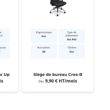
e
Ergonomique
Type de
ent
piétement
Oui
Alu Poli
passe
Accoudoirs
Têtière
s
3D
Oui
ex Up
Siège de bureau Crea-B
is
9,90 €
HT
/mois
Dès