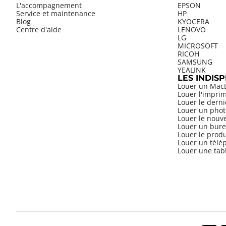
L'accompagnement
EPSON
Service et maintenance
HP
Blog
KYOCERA
Centre d'aide
LENOVO
LG
MICROSOFT
RICOH
SAMSUNG
YEALINK
LES INDIS
Louer un Mac
Louer l'impri
Louer le dern
Louer un phot
Louer le nouv
Louer un bure
Louer le prod
Louer un télép
Louer une tab