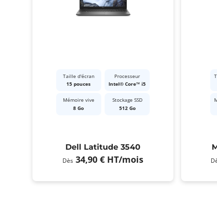
Taille d'écran
Processeur
T
15 pouces
Intel® Core™ i5
Mémoire vive
Stockage SSD
M
8 Go
512 Go
Dell Latitude 3540
M
34,90 €
HT
/mois
Dès
D