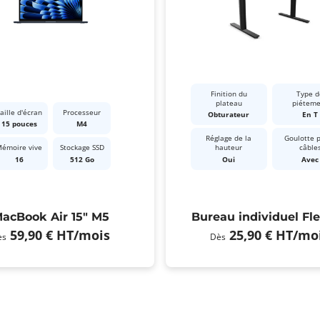
Finition du
Type d
plateau
piétem
aille d'écran
Processeur
Obturateur
En T
15 pouces
M4
Réglage de la
Goulotte 
émoire vive
Stockage SSD
hauteur
câble
16
512 Go
Oui
Avec
acBook Air 15" M5
Bureau individuel Fl
59,90 €
HT
/mois
25,90 €
HT
/mo
ès
Dès