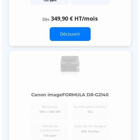
120 ppm
349,90 €
HT
/mois
Dès
Découvrir
Canon imageFORMULA DR-G2140
Résolution
Numérisation couleur
600 x 600 DPI
Oui
Vitesse de
Capacité du chargeur
numérisation
500 feuilles
145 ppm