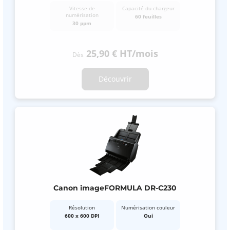
Vitesse de
Capacité du chargeur
numérisation
60 feuilles
30 ppm
25,90 €
HT
/mois
Dès
Découvrir
Canon imageFORMULA DR-C230
Résolution
Numérisation couleur
600 x 600 DPI
Oui