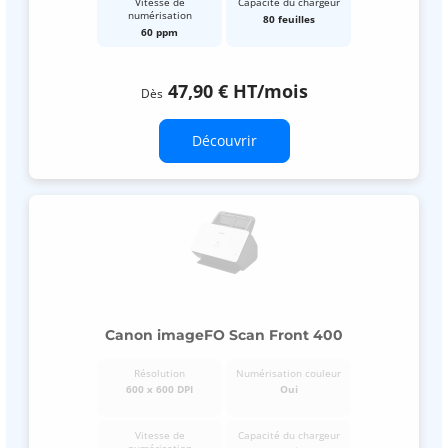
Vitesse de
Capacité du chargeur
numérisation
80 feuilles
60 ppm
47,90 €
HT
/mois
Dès
Découvrir
Canon imageFO Scan Front 400
Résolution
Numérisation couleur
600 x 600 DPI
Oui
Vitesse de
Capacité du chargeur
numérisation