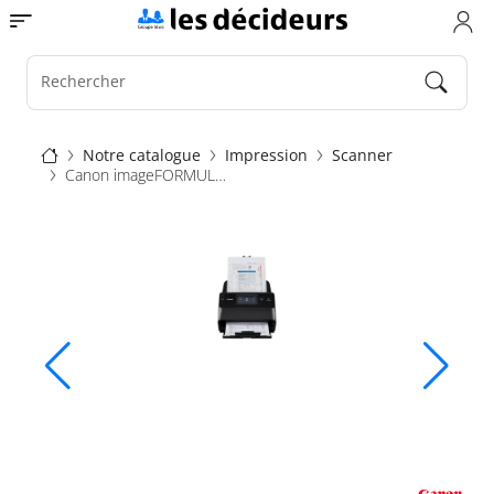
Aller
Toggle navigation
au
contenu
principal
Rechercher
Fil
Notre catalogue
Impression
Scanner
Canon imageFORMULA DR S150
d'Ariane