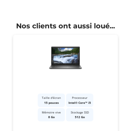
Nos clients ont aussi loué...
Taille d'écran
Processeur
15 pouces
Intel® Core™ i5
Mémoire vive
Stockage SSD
8 Go
512 Go