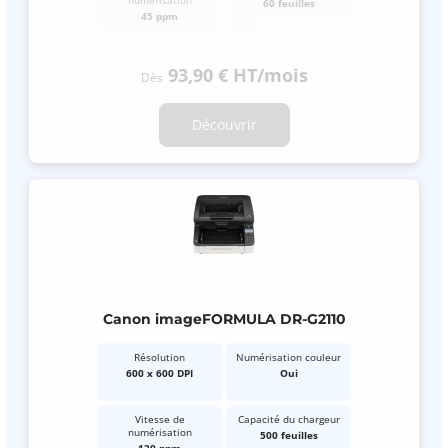
60 feuilles
45 ppm
93,90 €
HT
/mois
Dès
Découvrir
Canon imageFORMULA DR-G2110
Résolution
Numérisation couleur
600 x 600 DPI
Oui
Vitesse de
Capacité du chargeur
numérisation
500 feuilles