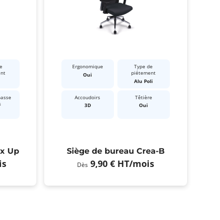
e
Ergonomique
Type de
ent
piétement
Oui
Alu Poli
passe
Accoudoirs
Têtière
s
3D
Oui
ex Up
Siège de bureau Crea-B
is
9,90 €
HT
/mois
Dès