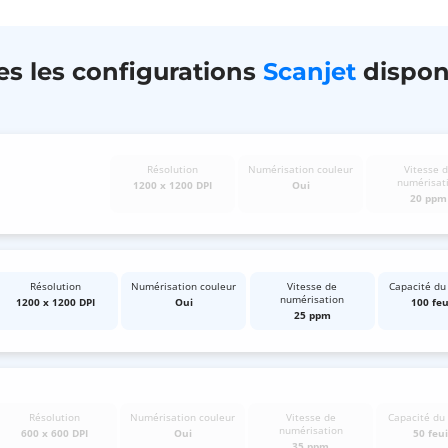
es les configurations
Scanjet
dispon
Résolution
Numérisation couleur
Vitesse 
numérisat
1200 x 1200 DPI
Oui
20 ppm
Résolution
Numérisation couleur
Vitesse de
Capacité du
numérisation
1200 x 1200 DPI
Oui
100 feu
25 ppm
Résolution
Numérisation couleur
Vitesse de
Capacité du
numérisation
600 x 600 DPI
Oui
50 feui
35 ppm