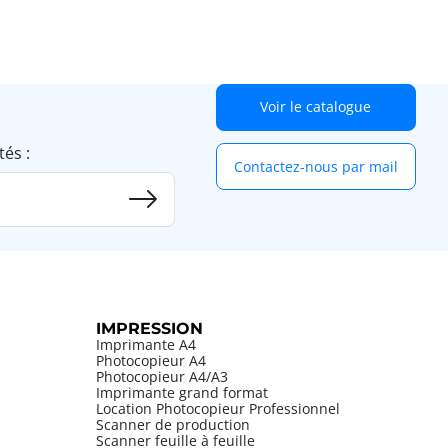
Voir le catalogue
tés :
Contactez-nous par mail
IMPRESSION
Imprimante A4
Photocopieur A4
Photocopieur A4/A3
Imprimante grand format
Location Photocopieur Professionnel
Scanner de production
Scanner feuille à feuille