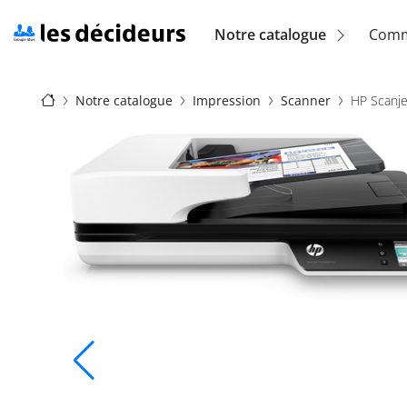
Aller
au
Navigation
Notre catalogue
Comm
contenu
principal
principale
Fil
(location)
Notre catalogue
Impression
Scanner
HP Scanj
d'Ariane