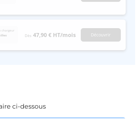
u chargeur
47,90 €
HT
/mois
Découvrir
Dès
illes
ire ci-dessous