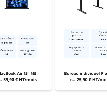
Finition du
Type d
plateau
piétem
aille d'écran
Processeur
Obturateur
En T
15 pouces
M4
Réglage de la
Goulotte 
émoire vive
Stockage SSD
hauteur
câble
16
512 Go
Oui
Avec
acBook Air 15" M5
Bureau individuel Fl
59,90 €
HT
/mois
25,90 €
HT
/mo
ès
Dès