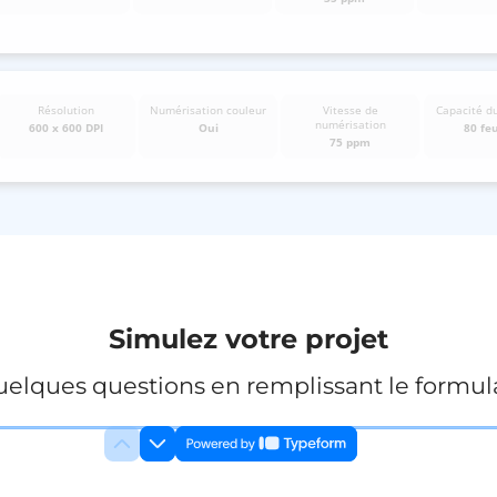
Résolution
Numérisation couleur
Vitesse de
Capacité d
numérisation
600 x 600 DPI
Oui
80 feu
75 ppm
Simulez votre projet
elques questions en remplissant le formula