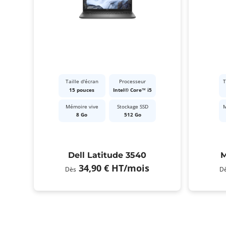
Taille d'écran
Processeur
T
15 pouces
Intel® Core™ i5
Mémoire vive
Stockage SSD
M
8 Go
512 Go
Dell Latitude 3540
M
34,90 €
HT
/mois
Dès
D