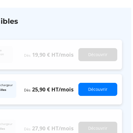
ibles
de
19,90 €
HT
/mois
Découvrir
ion
Dès
 chargeur
25,90 €
HT
/mois
Découvrir
Dès
illes
 chargeur
27,90 €
HT
/mois
Découvrir
Dès
lles