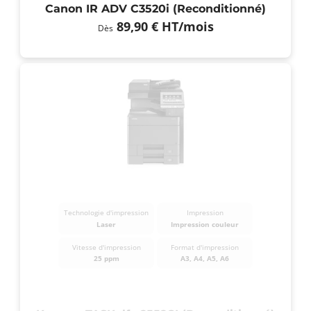
Canon IR ADV C3520i (Reconditionné)
89,90 €
HT
/mois
Dès
Technologie d'impression
Impression
Laser
Impression couleur
Vitesse d'impression
Format d'impression
25 ppm
A3, A4, A5, A6