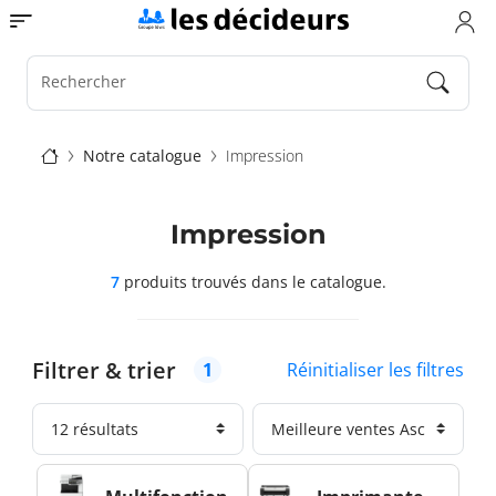
Aller
Toggle navigation
au
contenu
principal
Rechercher
Fil
Notre catalogue
Impression
d'Ariane
Impression
7
produits trouvés
dans le catalogue.
Filtrer & trier
Réinitialiser les filtres
1