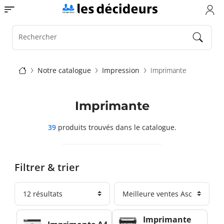
Aller
Toggle navigation
au
contenu
principal
Rechercher
Fil
Notre catalogue
Impression
Imprimante
d'Ariane
Imprimante
39
produits trouvés
dans le catalogue.
Filtrer & trier
Imprimante