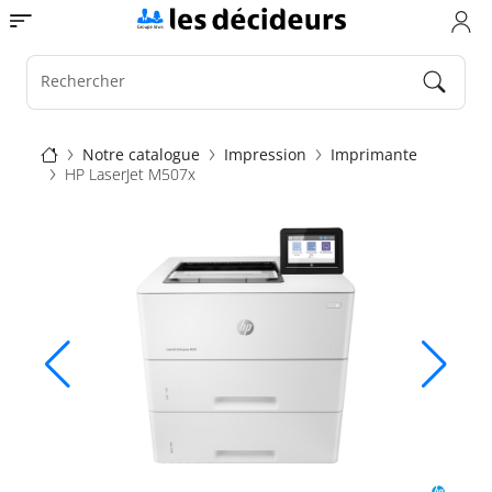
Aller
Toggle navigation
au
contenu
principal
Rechercher
Fil
Notre catalogue
Impression
Imprimante
HP LaserJet M507x
d'Ariane