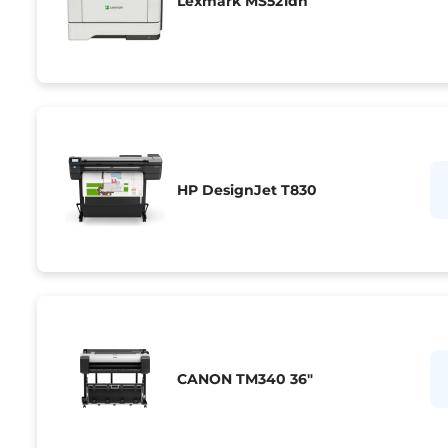
Lexmark MS521dn
HP DesignJet T830
CANON TM340 36"