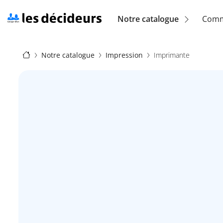
Aller
au
Navigation
Notre catalogue
Comm
contenu
principal
principale
Fil
(location)
Notre catalogue
Impression
Imprimante
d'Ariane