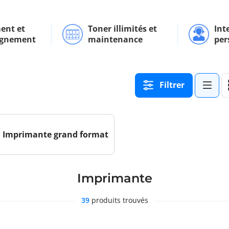
ent et
Toner illimités et
Int
gnement
maintenance
per
Filtrer
Imprimante grand format
Imprimante
39
produits trouvés