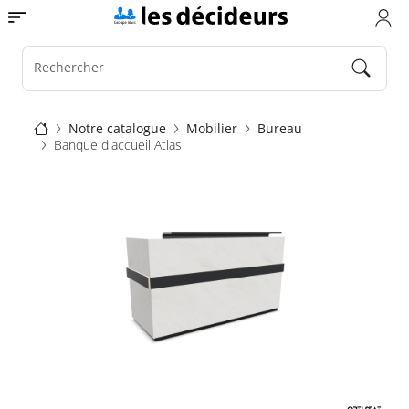
Aller
Toggle navigation
au
contenu
principal
Rechercher
Fil
Notre catalogue
Mobilier
Bureau
Banque d'accueil Atlas
d'Ariane