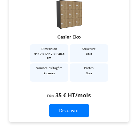
Casier Eko
Dimension
Structure
H119 x L117 x P48,5
Bois
cm
Nombre d'étagère
Portes
9 cases
Bois
35 €
HT
/mois
Dès
Découvrir