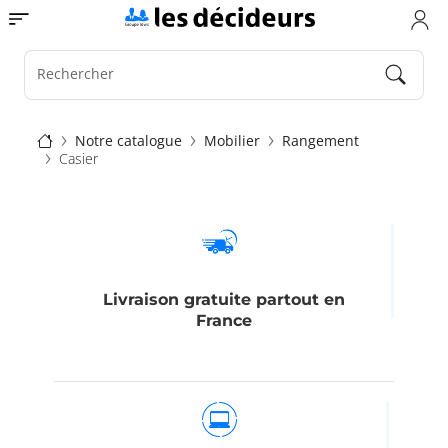
Aller
Toggle navigation
au
contenu
principal
Rechercher
Fil
Notre catalogue
Mobilier
Rangement
Casier
d'Ariane
Livraison gratuite partout en
France