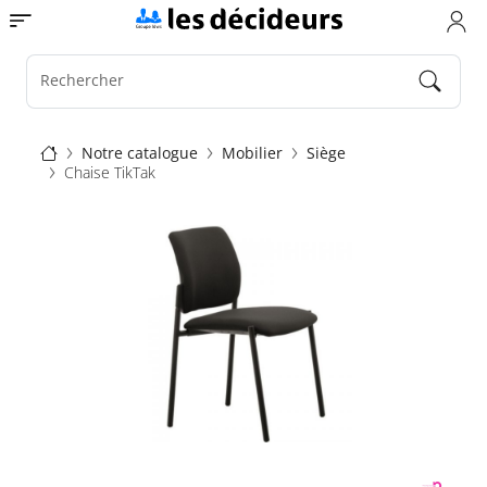
Aller
Toggle navigation
au
contenu
principal
Rechercher
Fil
Notre catalogue
Mobilier
Siège
Chaise TikTak
d'Ariane