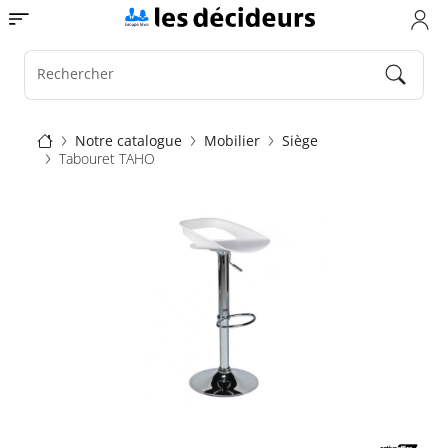
Aller
Toggle navigation
au
contenu
principal
Rechercher
Fil
Notre catalogue
Mobilier
Siège
Tabouret TAHO
d'Ariane